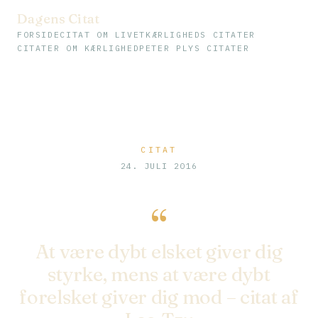
Dagens Citat
FORSIDE
CITAT OM LIVET
KÆRLIGHEDS CITATER
CITATER OM KÆRLIGHED
PETER PLYS CITATER
CITAT
24. JULI 2016
“
At være dybt elsket giver dig
styrke, mens at være dybt
forelsket giver dig mod – citat af