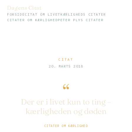
Dagens Citat
FORSIDE
CITAT OM LIVET
KÆRLIGHEDS CITATER
CITATER OM KÆRLIGHED
PETER PLYS CITATER
CITAT
20. MARTS 2018
“
Der er i livet kun to ting –
kærligheden og døden
CITATER OM KÆRLIGHED