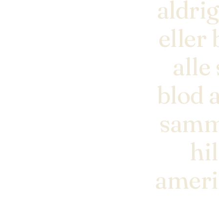
aldri
eller 
all
blod a
samme
hi
ameri