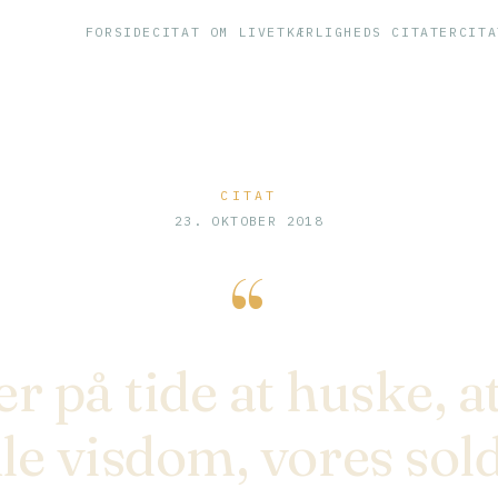
FORSIDE
CITAT OM LIVET
KÆRLIGHEDS CITATER
CITA
CITAT
23. OKTOBER 2018
“
er på tide at huske, a
e visdom, vores sol