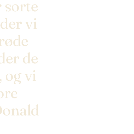
 sorte
øder vi
røde
yder de
 og vi
ore
Donald