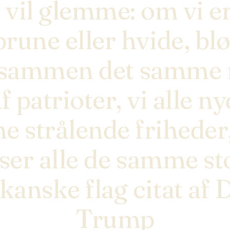
g vil glemme: om vi er
brune eller hvide, bl
e sammen det samme 
f patrioter, vi alle n
 strålende friheder,
lser alle de samme st
kanske flag citat af 
Trump