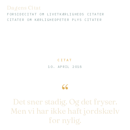
Dagens Citat
FORSIDE
CITAT OM LIVET
KÆRLIGHEDS CITATER
CITATER OM KÆRLIGHED
PETER PLYS CITATER
CITAT
10. APRIL 2018
“
Det sner stadig. Og det fryser.
Men vi har ikke haft jordskælv
for nylig.