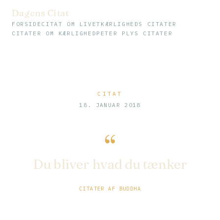
Dagens Citat
FORSIDE
CITAT OM LIVET
KÆRLIGHEDS CITATER
CITATER OM KÆRLIGHED
PETER PLYS CITATER
CITAT
18. JANUAR 2018
“
Du bliver hvad du tænker
CITATER AF BUDDHA