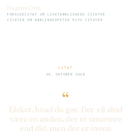
Dagens Citat
FORSIDE
CITAT OM LIVET
KÆRLIGHEDS CITATER
CITATER OM KÆRLIGHED
PETER PLYS CITATER
CITAT
30. OKTOBER 2018
“
Elsker, hvad du gør. Der vil altid
være en anden, der er smartere
end dig, men der er ingen