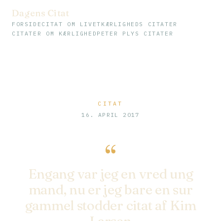
Dagens Citat
FORSIDE
CITAT OM LIVET
KÆRLIGHEDS CITATER
CITATER OM KÆRLIGHED
PETER PLYS CITATER
CITAT
16. APRIL 2017
“
Engang var jeg en vred ung
mand, nu er jeg bare en sur
gammel stodder citat af Kim