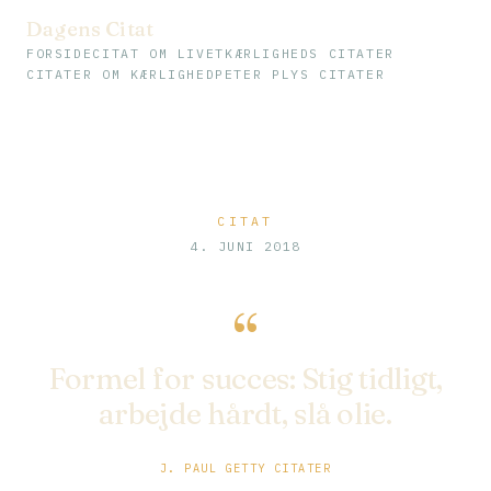
Dagens Citat
FORSIDE
CITAT OM LIVET
KÆRLIGHEDS CITATER
CITATER OM KÆRLIGHED
PETER PLYS CITATER
CITAT
4. JUNI 2018
“
Formel for succes: Stig tidligt,
arbejde hårdt, slå olie.
J. PAUL GETTY CITATER