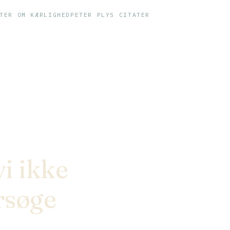
TER OM KÆRLIGHED
PETER PLYS CITATER
vi ikke
rsøge