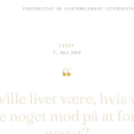
FORSIDE
CITAT OM LIVET
KÆRLIGHEDS CITATER
CITA
CITAT
7. MAJ 2018
“
ille livet være, hvis 
e noget mod på at fo
noget?