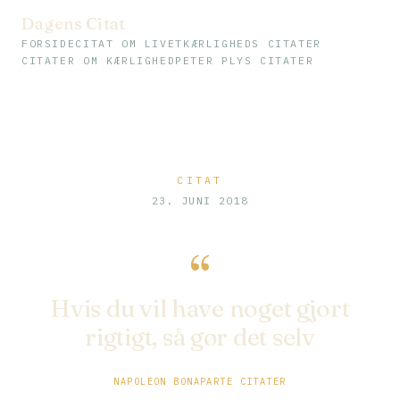
Dagens Citat
FORSIDE
CITAT OM LIVET
KÆRLIGHEDS CITATER
CITATER OM KÆRLIGHED
PETER PLYS CITATER
CITAT
23. JUNI 2018
“
Hvis du vil have noget gjort
rigtigt, så gør det selv
NAPOLEON BONAPARTE CITATER