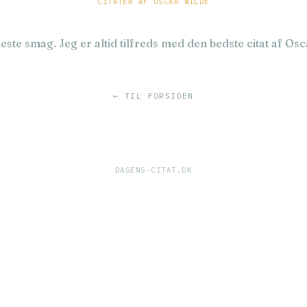
CITATER AF OSCAR WILDE
este smag. Jeg er altid tilfreds med den bedste citat af Os
← TIL FORSIDEN
DAGENS-CITAT.DK