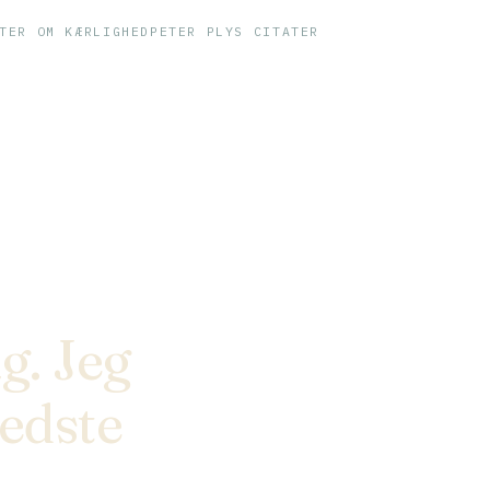
TER OM KÆRLIGHED
PETER PLYS CITATER
g. Jeg
bedste