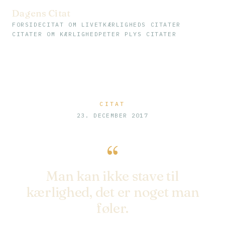
Dagens Citat
FORSIDE
CITAT OM LIVET
KÆRLIGHEDS CITATER
CITATER OM KÆRLIGHED
PETER PLYS CITATER
CITAT
23. DECEMBER 2017
“
Man kan ikke stave til
kærlighed, det er noget man
føler.