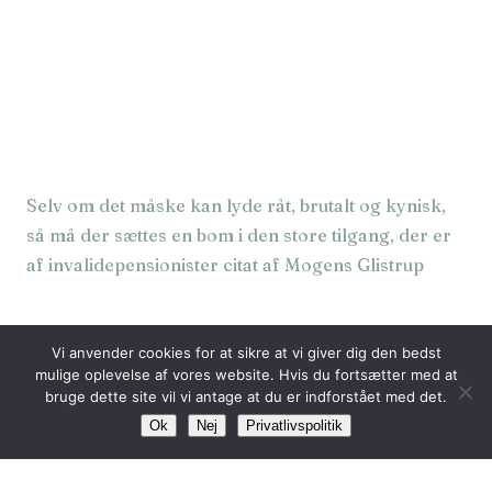
Selv om det måske kan lyde råt, brutalt og kynisk,
så må der sættes en bom i den store tilgang, der er
af invalidepensionister citat af Mogens Glistrup
← TIL FORSIDEN
Vi anvender cookies for at sikre at vi giver dig den bedst
mulige oplevelse af vores website. Hvis du fortsætter med at
bruge dette site vil vi antage at du er indforstået med det.
Ok
Nej
Privatlivspolitik
DAGENS-CITAT.DK