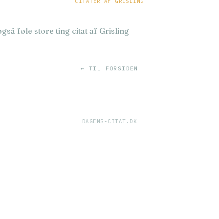
CITATER AF GRISLING
så føle store ting citat af Grisling
← TIL FORSIDEN
DAGENS-CITAT.DK