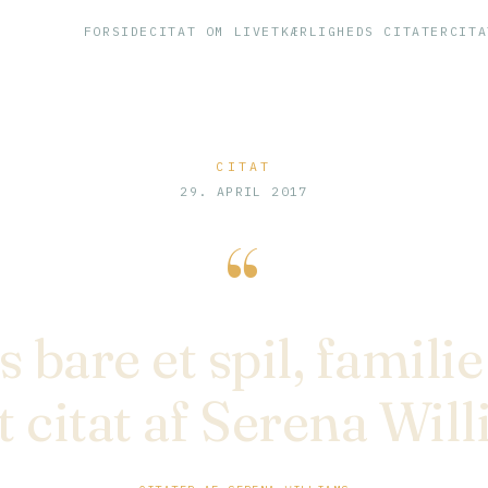
FORSIDE
CITAT OM LIVET
KÆRLIGHEDS CITATER
CITA
CITAT
29. APRIL 2017
“
 bare et spil, familie
t citat af Serena Wil