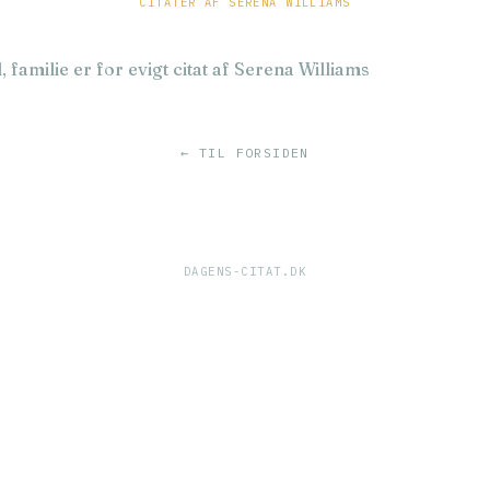
CITATER AF SERENA WILLIAMS
l, familie er for evigt citat af Serena Williams
← TIL FORSIDEN
DAGENS-CITAT.DK