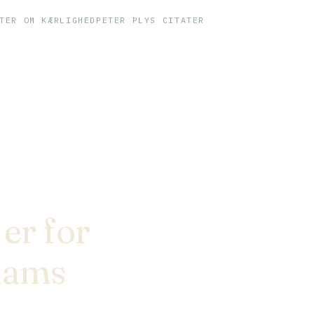
TER OM KÆRLIGHED
PETER PLYS CITATER
 er for
liams