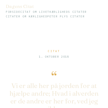
Dagens Citat
FORSIDE
CITAT OM LIVET
KÆRLIGHEDS CITATER
CITATER OM KÆRLIGHED
PETER PLYS CITATER
CITAT
1. OKTOBER 2018
“
Vi er alle her på jorden for at
hjælpe andre; Hvad i alverden
er de andre er her for, ved jeg