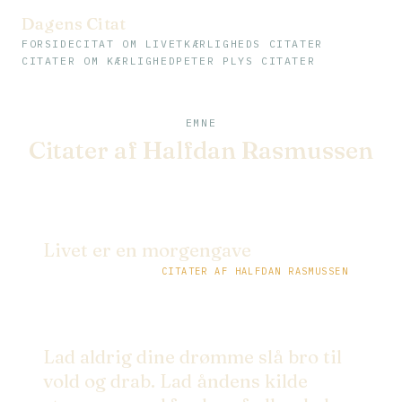
Dagens Citat
FORSIDE
CITAT OM LIVET
KÆRLIGHEDS CITATER
CITATER OM KÆRLIGHED
PETER PLYS CITATER
EMNE
Citater af Halfdan Rasmussen
Livet er en morgengave
CITATER AF HALFDAN RASMUSSEN
Lad aldrig dine drømme slå bro til
vold og drab. Lad åndens kilde