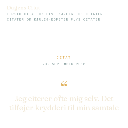
Dagens Citat
FORSIDE
CITAT OM LIVET
KÆRLIGHEDS CITATER
CITATER OM KÆRLIGHED
PETER PLYS CITATER
CITAT
23. SEPTEMBER 2018
“
Jeg citerer ofte mig selv. Det
tilføjer krydderi til min samtale