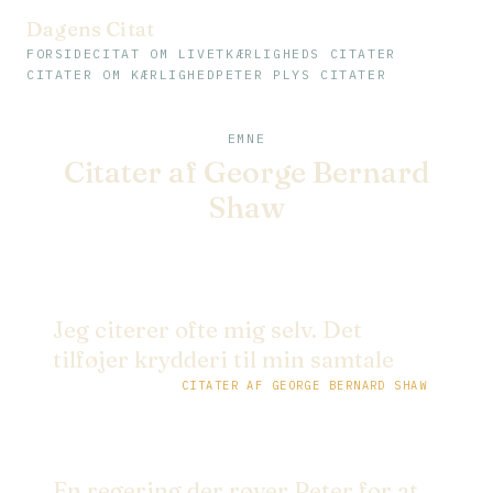
Dagens Citat
FORSIDE
CITAT OM LIVET
KÆRLIGHEDS CITATER
CITATER OM KÆRLIGHED
PETER PLYS CITATER
EMNE
Citater af George Bernard
Shaw
Jeg citerer ofte mig selv. Det
tilføjer krydderi til min samtale
CITATER AF GEORGE BERNARD SHAW
En regering der røver Peter for at