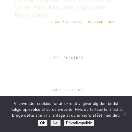
betale Paul, kan altid regne med
Pauls støtte
CITATER AF GEORGE BERNARD SHAW
← TIL FORSIDEN
DAGENS-CITAT.DK
Vi anvender cookies for at sikre at vi giver dig den bedst
mulige oplevelse af vores website. Hvis du fortsætter med at
bruge dette site vil vi antage at du er indforstået med det.
Ok
Nej
Privatlivspolitik