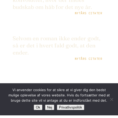
budskab om håb for det nye år.
NYTÅRS CITATER
Selvom en roman ikke ender godt,
så er det i hvert fald godt, at den
ender.
NYTÅRS CITATER
Vi anvender cookies for at sikre at vi giver dig den bedst
← TIL FORSIDEN
mulige oplevelse af vores website. Hvis du fortsætter med at
bruge dette site vil vi antage at du er indforstået med det.
Ok
Nej
Privatlivspolitik