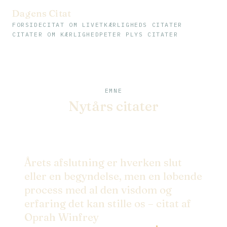
Dagens Citat
FORSIDE
CITAT OM LIVET
KÆRLIGHEDS CITATER
CITATER OM KÆRLIGHED
PETER PLYS CITATER
EMNE
Nytårs citater
Årets afslutning er hverken slut
eller en begyndelse, men en løbende
process med al den visdom og
erfaring det kan stille os – citat af
Oprah Winfrey