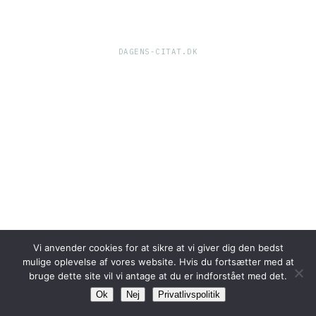
DAGENS-CITAT.DK
Vi anvender cookies for at sikre at vi giver dig den bedst
mulige oplevelse af vores website. Hvis du fortsætter med at
bruge dette site vil vi antage at du er indforstået med det.
Ok
Nej
Privatlivspolitik