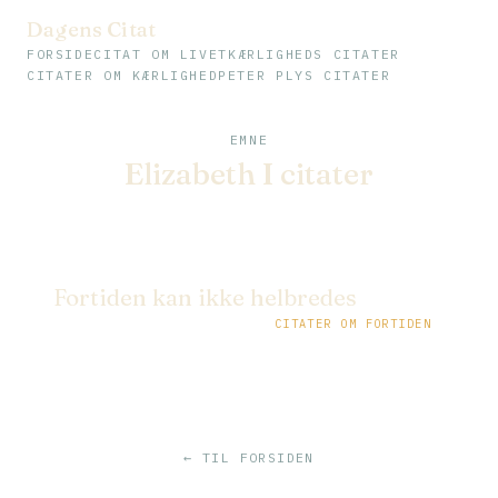
Dagens Citat
FORSIDE
CITAT OM LIVET
KÆRLIGHEDS CITATER
CITATER OM KÆRLIGHED
PETER PLYS CITATER
EMNE
Elizabeth I citater
Fortiden kan ikke helbredes
CITATER OM FORTIDEN
← TIL FORSIDEN