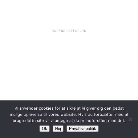
DAGENS-CITAT.DK
Vi anvender cookies for at sikre at vi giver dig den bedst
mulige oplevelse af vores website. Hvis du fortsætter med at
bruge dette site vil vi antage at du er indforstået med det.
Ok
Nej
Privatlivspolitik