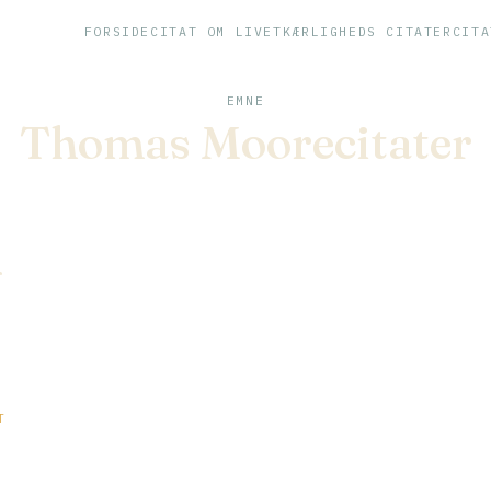
FORSIDE
CITAT OM LIVET
KÆRLIGHEDS CITATER
CITA
EMNE
Thomas Moorecitater
r
T